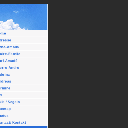
ome
dresse
nne-Amalia
aire-Estelle
arl-Amadé
ierre-André
abrina
ndreas
ermine
i
ile / Segeln
itemap
hotos
ntact/ Kontakt