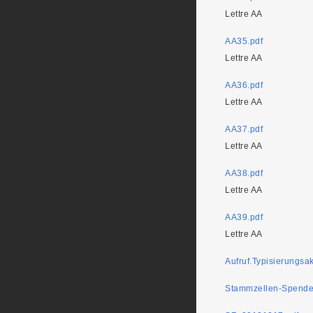
Lettre AA
AA35.pdf
Lettre AA
AA36.pdf
Lettre AA
AA37.pdf
Lettre AA
AA38.pdf
Lettre AA
AA39.pdf
Lettre AA
Aufruf.Typisierungsak
Stammzellen-Spender