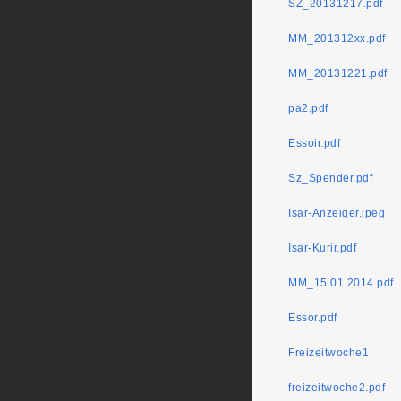
SZ_20131217.pdf
MM_201312xx.pdf
MM_20131221.pdf
pa2.pdf
Essoir.pdf
Sz_Spender.pdf
Isar-Anzeiger.jpeg
Isar-Kurir.pdf
MM_15.01.2014.pdf
Essor.pdf
Freizeitwoche1
freizeitwoche2.pdf